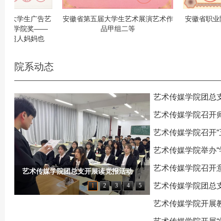
大学生广告艺
安徽省第五届大学生艺术展演艺术作
安徽省职业院校
节学院奖——
品甲组二等
超人妈妈也
院系动态
艺术传媒学院团总
艺术传媒学院召开师德师风
艺术传媒学院召开“五一
艺术传媒学院举办“学习二十大
艺术传媒学院召开意识形态
艺术传媒学院团总支开展读党报活动
艺术传媒学院团总支组织
1
2
3
4
5
艺术传媒学院开展